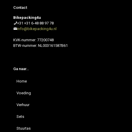
Contact
Bikepacking4u
+31 +31 6-48 88 97 78
info@bikepacking4u.nl
KVK-nummer: 77200748
BTW-nummer: NL003161587B61
Ga naar…
Home
Voeding
Verhuur
Sets
Stuurtas