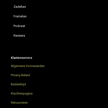
Zadeltas
Frametas
Podcast
Reviews
Restrap hydration vest
Bikepacking Podcast – Bikepacking4u ON AIR
Klantenservice
AGU Venture Extreme Green Bikepacking tassen
Algemene Voorwaarden
Grunnduro Gravel Bikepacking weekend
Privacy Beleid
Bikepacking trip in Nederland
Bedenktijd
Klachtenpagina
Parapera Anemos Gravelbike
Retourneren
Restrap Bar Pack stuurtas – Nieuw