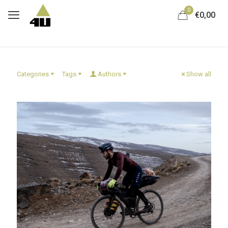
0
€0,00
Categories
Tags
Authors
Show all