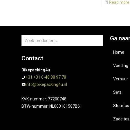
Read more
Ga naa
Home
Contact
Voeding
Bikepacking4u
+31 +31 6-48 88 97 78
Verhuur
info@bikepacking4u.nl
Sets
KVK-nummer: 77200748
Stuurtas
BTW-nummer: NL003161587B61
Zadeltas