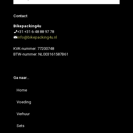
Contact
Bikepacking4u
+31 +31 6-48 88 97 78
info@bikepacking4u.nl
KVK-nummer: 77200748
BTW-nummer: NL003161587B61
Ga naar…
Home
Voeding
Verhuur
Sets