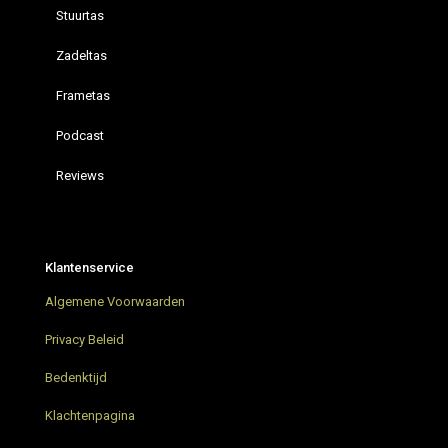
Stuurtas
Zadeltas
Frametas
Podcast
Reviews
Restrap hydration vest
Bikepacking Podcast – Bikepacking4u ON AIR
Klantenservice
AGU Venture Extreme Green Bikepacking tassen
Algemene Voorwaarden
Grunnduro Gravel Bikepacking weekend
Privacy Beleid
Bikepacking trip in Nederland
Bedenktijd
Klachtenpagina
Parapera Anemos Gravelbike