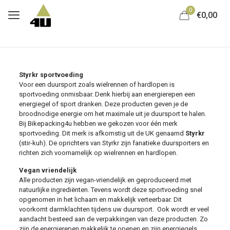
0
€0,00
Styrkr sportvoeding
Voor een duursport zoals wielrennen of hardlopen is
sportvoeding onmisbaar. Denk hierbij aan energierepen een
energiegel of sport dranken. Deze producten geven je de
broodnodige energie om het maximale uit je duursport te halen.
Bij Bikepacking4u hebben we gekozen voor één merk
sportvoeding. Dit merk is afkomstig uit de UK genaamd
Styrkr
(stir-kuh). De oprichters van Styrkr zijn fanatieke duursporters en
richten zich voornamelijk op wielrennen en hardlopen.
Vegan vriendelijk
Alle producten zijn vegan-vriendelijk en geproduceerd met
natuurlijke ingrediënten. Tevens wordt deze sportvoeding snel
opgenomen in het lichaam en makkelijk verteerbaar. Dit
voorkomt darmklachten tijdens uw duursport. Ook wordt er veel
aandacht besteed aan de verpakkingen van deze producten. Zo
zijn de energierepen makkelijk te openen en zijn energiegels