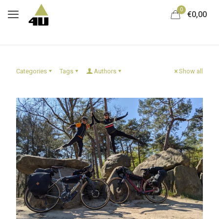
0
€0,00
Categories
Tags
Authors
Show all