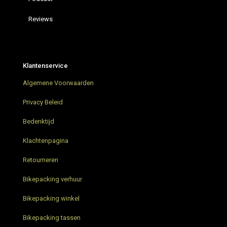
Reviews
Restrap hydration vest
Bikepacking Podcast – Bikepacking4u ON AIR
Klantenservice
AGU Venture Extreme Green Bikepacking tassen
Algemene Voorwaarden
Grunnduro Gravel Bikepacking weekend
Privacy Beleid
Bikepacking trip in Nederland
Bedenktijd
Klachtenpagina
Parapera Anemos Gravelbike
Retourneren
Restrap Bar Pack stuurtas – Nieuw
Bikepacking verhuur
Bikepacking trip Limburg
Bikepacking winkel
Restrap bikepacking tassen – Review
Bikepacking tassen
Bikepacking met AGU – wat neem je mee?