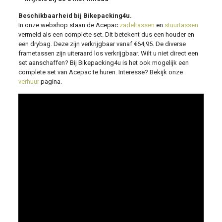
Beschikbaarheid bij Bikepacking4u.
In onze webshop staan de Acepac
zadeltassen
en
stuurtassen
vermeld als een complete set. Dit betekent dus een houder en
een drybag. Deze zijn verkrijgbaar vanaf €64,95. De diverse
frametassen zijn uiteraard los verkrijgbaar. Wilt u niet direct een
set aanschaffen? Bij Bikepacking4u is het ook mogelijk een
complete set van Acepac te huren. Interesse? Bekijk onze
verhuur
pagina.