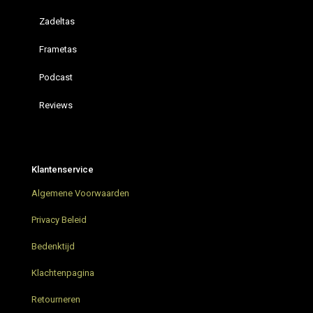
Zadeltas
Frametas
Podcast
Reviews
Restrap hydration vest
Bikepacking Podcast – Bikepacking4u ON AIR
Klantenservice
AGU Venture Extreme Green Bikepacking tassen
Algemene Voorwaarden
Grunnduro Gravel Bikepacking weekend
Privacy Beleid
Bikepacking trip in Nederland
Bedenktijd
Klachtenpagina
Parapera Anemos Gravelbike
Retourneren
Restrap Bar Pack stuurtas – Nieuw