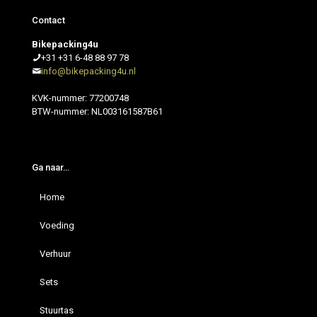
Contact
Bikepacking4u
+31 +31 6-48 88 97 78
info@bikepacking4u.nl
KVK-nummer: 77200748
BTW-nummer: NL003161587B61
Ga naar…
Home
Voeding
Verhuur
Sets
Stuurtas