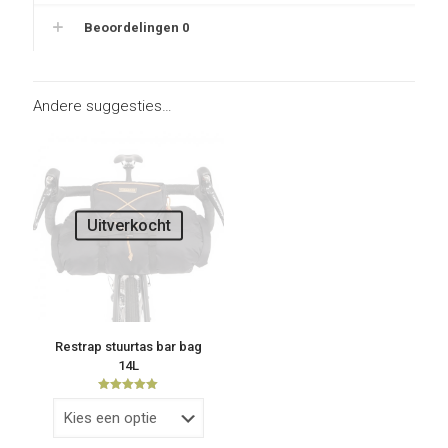
Beoordelingen
0
Andere suggesties…
Uitverkocht
Restrap stuurtas bar bag
14L
Waardering
5.00
uit 5