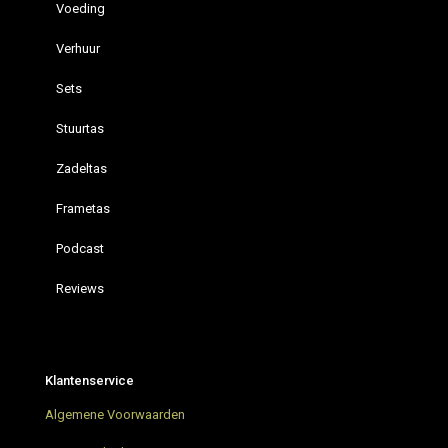
Voeding
Verhuur
Sets
Stuurtas
Zadeltas
Frametas
Podcast
Reviews
Restrap hydration vest
Bikepacking Podcast – Bikepacking4u ON AIR
Klantenservice
AGU Venture Extreme Green Bikepacking tassen
Algemene Voorwaarden