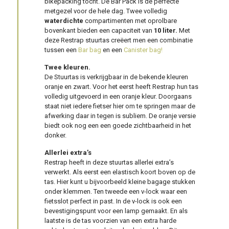
bikepacking tocht. De Bar Pack is de perfecte
metgezel voor de hele dag. Twee volledig
waterdichte
compartimenten met oprolbare
bovenkant bieden een capaciteit van
10 liter.
Met
deze Restrap stuurtas creëert men een combinatie
tussen een
Bar bag
en een
Canister bag!
Twee kleuren.
De Stuurtas is verkrijgbaar in de bekende kleuren
oranje en zwart. Voor het eerst heeft Restrap hun tas
volledig uitgevoerd in een oranje kleur. Doorgaans
staat niet iedere fietser hier om te springen maar de
afwerking daar in tegen is subliem. De oranje versie
biedt ook nog een een goede zichtbaarheid in het
donker.
Allerlei extra’s
Restrap heeft in deze stuurtas allerlei extra’s
verwerkt. Als eerst een elastisch koort boven op de
tas. Hier kunt u bijvoorbeeld kleine bagage stukken
onder klemmen. Ten tweede een v-lock waar een
fietsslot perfect in past. In de v-lock is ook een
bevestigingspunt voor een lamp gemaakt. En als
laatste is de tas voorzien van een extra harde