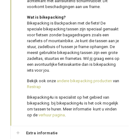
achterkant met aansluitend schuimrubber. Dit
voorkomt beschadigingen aan uw frame.
Wat is bikepacking?
Bikepacking is Backpacken met de fiets! De
speciale bikepacking tassen zijn speciaal gemaakt
voor fietsen zonder bagagedragers zoals een
racefiets of mountainbike. Je kunt die tassen aan je
stuur, zadelbuis of tussen je frame ophangen. De
meest gebruikte bikepacking tassen zijn een grote
zadeltas, stuurtas en frametas. Wil jij graag eens op
een avontuurlijke fietsvakantie dan is bikepacking
iets voor jou.
Bekijk ook onze
andere bikepacking producten
van
Restrap
Bikepacking4u is specialist op het gebied van
bikepacking. bij bikepacking4u is het ook mogelijk
om tassen te huren. Meer informatie kunt u vinden
op de
verhuur pagina
.
Extra informatie