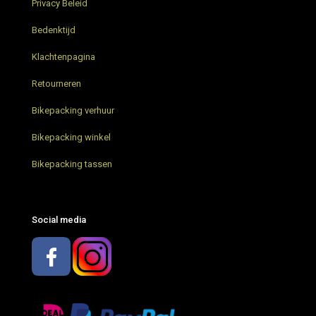
Grunnduro Gravel Bikepacking weekend
Privacy Beleid
Bikepacking trip in Nederland
Bedenktijd
Klachtenpagina
Parapera Anemos Gravelbike
Retourneren
Restrap Bar Pack stuurtas – Nieuw
Bikepacking verhuur
Bikepacking trip Limburg
Bikepacking winkel
Restrap bikepacking tassen – Review
Bikepacking tassen
Bikepacking met AGU – wat neem je mee?
Social media