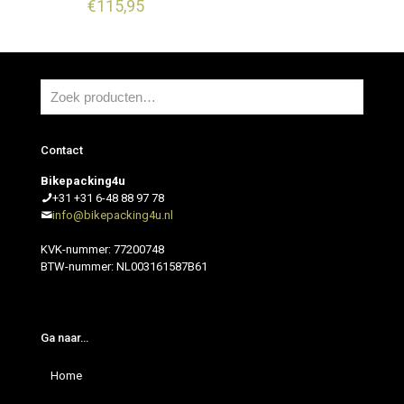
€
115,95
Contact
Bikepacking4u
+31 +31 6-48 88 97 78
info@bikepacking4u.nl
KVK-nummer: 77200748
BTW-nummer: NL003161587B61
Ga naar…
Home