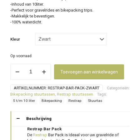
-Inhoud van 10liter.
-Perfect voor gravelrides en bikepacking trips.
-Makkelijk te bevestigen.
-100% waterdicht.
Kleur
Op voorraad
Restrap
Toevoegen aan winkelwagen
Bar
Pack
(stuurtas)
ARTIKELNUMMER:
RESTRAP-BAR-PACK-ZWART
Categorieën:
aantal
Bikepacking stuurtassen
,
Restrap stuurtassen
Tags:
5 t/m 10 liter
Bikepacking
Restrap
Stuurtas
Beschrijving
Restrap Bar Pack
De
Restrap
Bar Pack is Ideaal voor uw gravelride of