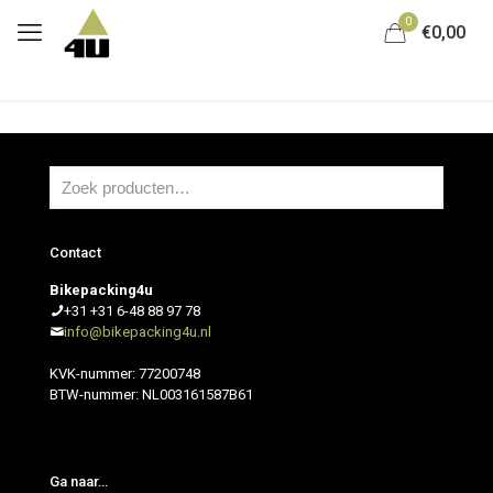
0
€0,00
Contact
Bikepacking4u
+31 +31 6-48 88 97 78
info@bikepacking4u.nl
KVK-nummer: 77200748
BTW-nummer: NL003161587B61
Ga naar…