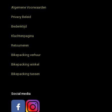
AGU Venture Extreme Green Bikepacking tassen
Algemene Voorwaarden
Grunnduro Gravel Bikepacking weekend
Privacy Beleid
Bikepacking trip in Nederland
Bedenktijd
Klachtenpagina
Parapera Anemos Gravelbike
Retourneren
Restrap Bar Pack stuurtas – Nieuw
Bikepacking verhuur
Bikepacking trip Limburg
Bikepacking winkel
Restrap bikepacking tassen – Review
Bikepacking tassen
Bikepacking met AGU – wat neem je mee?
Social media