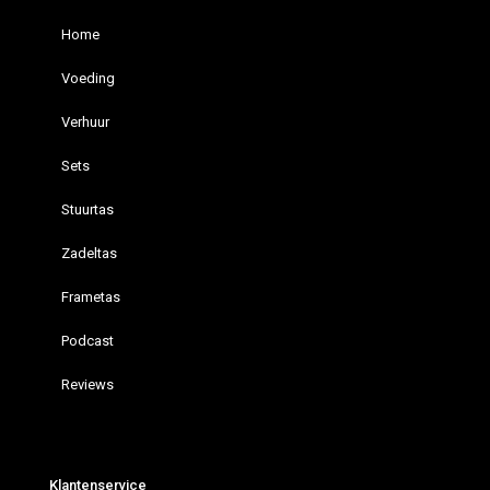
Home
Voeding
Verhuur
Sets
Stuurtas
Zadeltas
Frametas
Podcast
Reviews
Restrap hydration vest
Bikepacking Podcast – Bikepacking4u ON AIR
Klantenservice