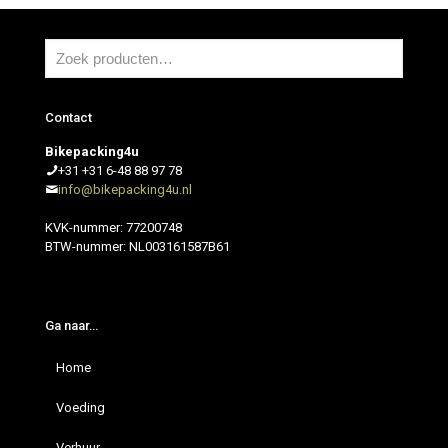
Contact
Bikepacking4u
+31 +31 6-48 88 97 78
info@bikepacking4u.nl
KVK-nummer: 77200748
BTW-nummer: NL003161587B61
Ga naar…
Home
Voeding
Verhuur