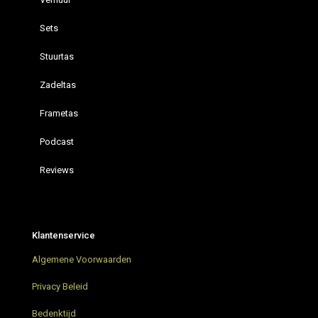
Sets
Stuurtas
Zadeltas
Frametas
Podcast
Reviews
Restrap hydration vest
Bikepacking Podcast – Bikepacking4u ON AIR
Klantenservice
AGU Venture Extreme Green Bikepacking tassen
Algemene Voorwaarden
Grunnduro Gravel Bikepacking weekend
Privacy Beleid
Bikepacking trip in Nederland
Bedenktijd