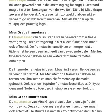
Miss Grape
worden de tassen met de hand gemaakt. Zoals u van
italianen gewend bent is de uitstraling erg belangrijk. Uiteraard
mag dit niet ten koste gaan van de kwaliteit. Dit is bij Miss Grape
zeker niet het geval. Alle tassen zijn zorgvuldig afgewerkt en
vervaardigd uit waterdicht materiaal. Met als klapper op de
vuurpijl een prachtig logo.
Miss Grape frametassen
De
frametassen
van Miss Grape staan bekend om zijn fraaie
vormgeving. Deze vormgeving is niet alleen functioneel maar
ook effectief. De frametas is namelijk zo ontworpen dat u
tijdens het fietsen geen last heeft van bewegende delen. Met het
type Internode hebben ze een waterafstotende frametas
ontworpen.
De Internode frametas is beschikbaar in 2 verschillende versies
variërend van 3 tot 4 liter. Met Internode frametas hebben ze
tevens een ultra lichte en stabiele frametas op de markt
gebracht. Ook is er een toptube frametas beschikbaar. Dit type
genaamd Node is uitgevoerd in strap versie en een bolt on.
Miss Grape stuurtassen
De
stuurtassen
van Miss Grape staan bekend om zijn fraaie
vormgeving. Deze vormgeving is niet alleen functioneel maar
ook effectief. De stuurtas is namelijk zo ontworpen dat u tijdens